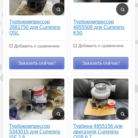
Турбокомпрессор
Турбокомпрессор
4955508 для Cummins
2881750 для Cummins
K50
QSL
Добавить к сравнению
Добавить к сравнению
Заказать сейчас!
Заказать сейчас!
Турбокомпрессор
Турбина 4955156 для
5343015 для Cummins
двигателя Cummins
ISF 2.8.
QSB 6,7